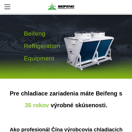
Beifeng
Refrigeration
Equipment
Pre chladiace zariadenia máte Beifeng s
Viac Podrobností
35 rokov
výrobné skúsenosti.
Ako profesionál
Čína výrobcovia chladiacich