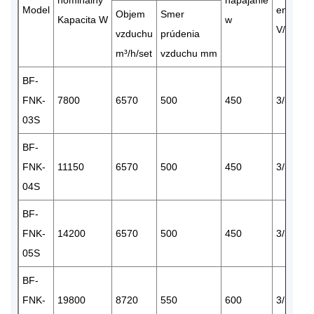
Model
energie
Objem
Smer
Kapacita W
w
V/P/A
vzduchu
prúdenia
m³/h/set
vzduchu mm
BF-
FNK-
7800
6570
500
450
3/380
03S
BF-
FNK-
11150
6570
500
450
3/380
04S
BF-
FNK-
14200
6570
500
450
3/380
05S
BF-
FNK-
19800
8720
550
600
3/380