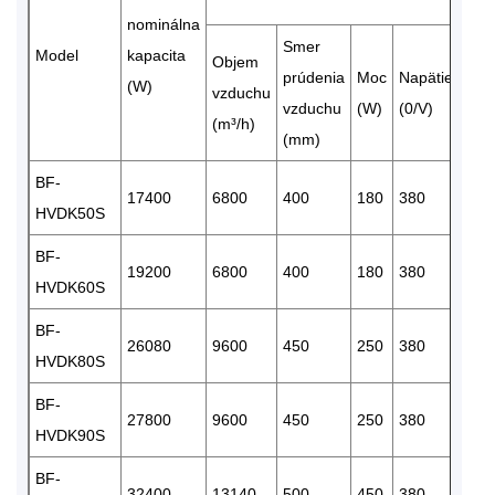
nominálna
Smer
Model
kapacita
Objem
prúdenia
Moc
Napätie
mno
(W)
vzduchu
vzduchu
(W)
(0/V)
(set
(m³/h)
(mm)
BF-
17400
6800
400
180
380
2
HVDK50S
BF-
19200
6800
400
180
380
2
HVDK60S
BF-
26080
9600
450
250
380
2
HVDK80S
BF-
27800
9600
450
250
380
2
HVDK90S
BF-
32400
13140
500
450
380
2