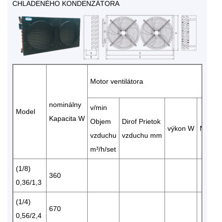
CHLADENÉHO KONDENZÁTORA
Motor ventilátora
nominálny
v/min
Model
Kapacita W
Objem
Dirof Prietok
výkon W
Napäti
vzduchu
vzduchu mm
m³/h/set
(1/8)
360
0,36/1,3
(1/4)
670
0,56/2,4