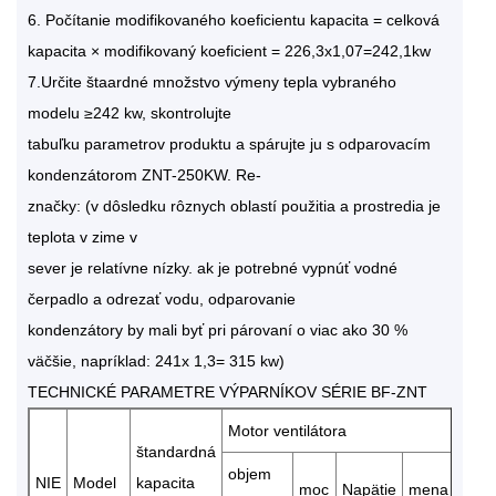
6. Počítanie modifikovaného koeficientu kapacita = celková
kapacita × modifikovaný koeficient = 226,3x1,07=242,1kw
7.Určite štaardné množstvo výmeny tepla vybraného
modelu ≥242 kw, skontrolujte
tabuľku parametrov produktu a spárujte ju s odparovacím
kondenzátorom ZNT-250KW. Re-
značky: (v dôsledku rôznych oblastí použitia a prostredia je
teplota v zime v
sever je relatívne nízky. ak je potrebné vypnúť vodné
čerpadlo a odrezať vodu, odparovanie
kondenzátory by mali byť pri párovaní o viac ako 30 %
väčšie, napríklad: 241x 1,3= 315 kw)
TECHNICKÉ PARAMETRE VÝPARNÍKOV SÉRIE BF-ZNT
Motor ventilátora
štandardná
objem
NIE
Model
kapacita
moc
Napätie
mena