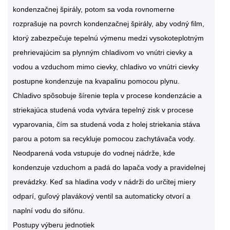
kondenzačnej špirály, potom sa voda rovnomerne
rozprašuje na povrch kondenzačnej špirály, aby vodný film,
ktorý zabezpečuje tepelnú výmenu medzi vysokoteplotným
prehrievajúcim sa plynným chladivom vo vnútri cievky a
vodou a vzduchom mimo cievky, chladivo vo vnútri cievky
postupne kondenzuje na kvapalinu pomocou plynu.
Chladivo spôsobuje šírenie tepla v procese kondenzácie a
striekajúca studená voda vytvára tepelný zisk v procese
vyparovania, čím sa studená voda z holej striekania stáva
parou a potom sa recykluje pomocou zachytávača vody.
Neodparená voda vstupuje do vodnej nádrže, kde
kondenzuje vzduchom a padá do lapača vody a pravidelnej
prevádzky. Keď sa hladina vody v nádrži do určitej miery
odparí, guľový plavákový ventil sa automaticky otvorí a
naplní vodu do sifónu.
Postupy výberu jednotiek