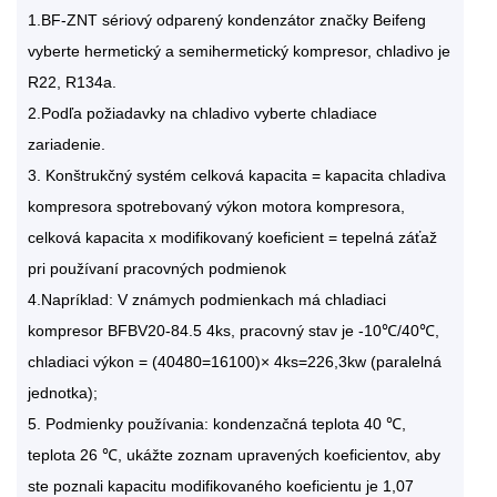
1.BF-ZNT sériový odparený kondenzátor značky Beifeng
vyberte hermetický a semihermetický kompresor, chladivo je
R22, R134a.
2.Podľa požiadavky na chladivo vyberte chladiace
zariadenie.
3. Konštrukčný systém celková kapacita = kapacita chladiva
kompresora spotrebovaný výkon motora kompresora,
celková kapacita x modifikovaný koeficient = tepelná záťaž
pri používaní pracovných podmienok
4.Napríklad: V známych podmienkach má chladiaci
kompresor BFBV20-84.5 4ks, pracovný stav je -10℃/40℃,
chladiaci výkon = (40480=16100)× 4ks=226,3kw (paralelná
jednotka);
5. Podmienky používania: kondenzačná teplota 40 ℃,
teplota 26 ℃, ukážte zoznam upravených koeficientov, aby
ste poznali kapacitu modifikovaného koeficientu je 1,07