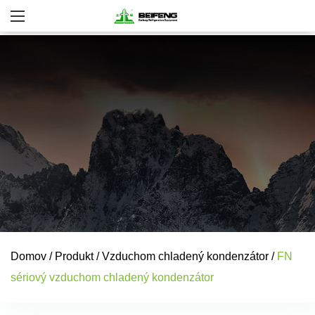
Domov
/
Produkt
/
Vzduchom chladený kondenzátor
/
FN
sériový vzduchom chladený kondenzátor