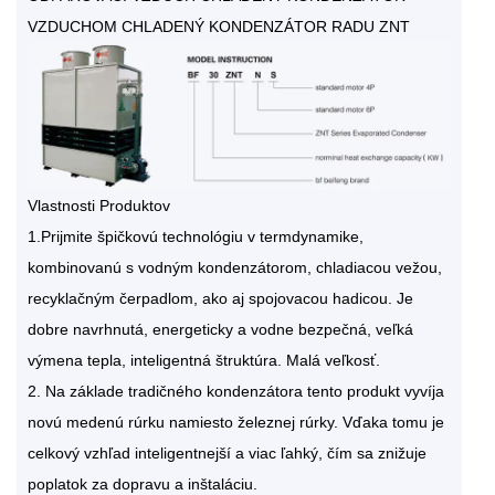
VZDUCHOM CHLADENÝ KONDENZÁTOR RADU ZNT
Vlastnosti Produktov
1.Prijmite špičkovú technológiu v termdynamike,
kombinovanú s vodným kondenzátorom, chladiacou vežou,
recyklačným čerpadlom, ako aj spojovacou hadicou. Je
dobre navrhnutá, energeticky a vodne bezpečná, veľká
výmena tepla, inteligentná štruktúra. Malá veľkosť.
2. Na základe tradičného kondenzátora tento produkt vyvíja
novú medenú rúrku namiesto železnej rúrky. Vďaka tomu je
celkový vzhľad inteligentnejší a viac ľahký, čím sa znižuje
poplatok za dopravu a inštaláciu.