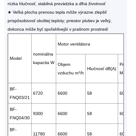
nízka hlučnosť, stabilná prevádzka a dlhá životnosť
★ Veľká plocha prenosu tepla môže výrazne zlepšiť
prispôsobivosť okolitej teploty; priestor plutiev je veľký,
dokonca môže byť spoľahlivejší v prašnom prostredí
Motor ventilátora
nominálna
Model
kapacita W
Objem
Priemer
Hlučnosť dB(A)
vzduchu m³/h
Množstv
BF-
6720
6600
58
600 x 1
FNQ03/21
BF-
9300
6600
58
600 x 1
FNQ04/30
BF-
11780
6600
58
600 x 1