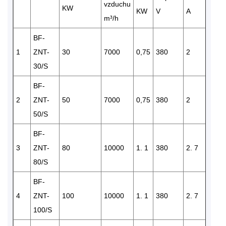
vzduchu
množ
KW
KW
V
A
m³/h
BF-
1
ZNT-
30
7000
0,75
380
2
1
30/S
BF-
2
ZNT-
50
7000
0,75
380
2
1
50/S
BF-
3
ZNT-
80
10000
1. 1
380
2. 7
1
80/S
BF-
4
ZNT-
100
10000
1. 1
380
2. 7
1
100/S