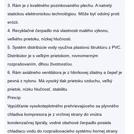
3. Rám je z kvalitného pozinkovaného plechu. A natretý
statickou elektronickou technológiou. Môže byť odolný proti
erózii.
4. Recyklačné čerpadlo má vlastnosti malého výkonu,
veľkého prietoku, nízkej hlučnosti.
5. Systém distribúcie vody využíva plastovú štruktúru z PVC.
Distribútor je s veľkým prietokom, rovnomerným
rozprašovaním, dlhou životnosťou.
6. Rám axiálneho ventilátora je z hliníkovej zliatiny a čepeľ je
pevná z nylonu. Má vysoký tlak prietoku vzduchu, veľký
prietok, nízku hlučnosť, stabilitu.
Princíp
Vypúšťanie vysokoteplotného prehrievajúceho sa plynného
chladiva kompresora je z vrchnej strany do vnútra
kondenzačnej špirály, vodné obehové čerpadlo posiela
chladiacu vodu do rozprašovacieho systému hornej strany